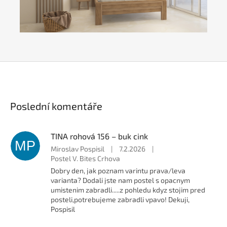
Poslední komentáře
TINA rohová 156 – buk cink
MP
Miroslav Pospisil
|
7.2.2026
|
Postel V. Bites Crhova
Dobry den, jak poznam varintu prava/leva
varianta? Dodali jste nam postel s opacnym
umistenim zabradli.....z pohledu kdyz stojim pred
posteli,potrebujeme zabradli vpavo! Dekuji,
Pospisil