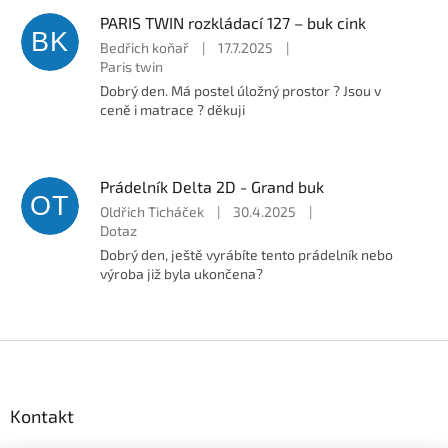
PARIS TWIN rozkládací 127 – buk cink
BK
Bedřich koňař
|
17.7.2025
|
Paris twin
Dobrý den. Má postel úložný prostor ? Jsou v
ceně i matrace ? děkuji
Prádelník Delta 2D - Grand buk
OT
Oldřich Ticháček
|
30.4.2025
|
Dotaz
Dobrý den, ještě vyrábíte tento prádelník nebo
výroba již byla ukončena?
Z
á
p
a
Kontakt
t