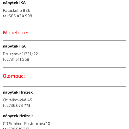
nábytek IKA
Palackého 886
tel:585 434 908
Mohelnice:
nábytek IKA
Družstevní 1231/22
tel:731 511 568
Olomouc:
nábytek Hrůzek
Chválkovická 45
tel:736 678 773
nábytek Hrůzek
OD Senimo, Pasteurova 10
tel:739 519 712