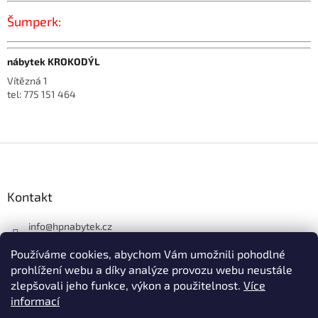
Šumperk:
nábytek KROKODÝL
Vítězná 1
tel: 775 151 464
Z
á
p
a
Kontakt
t
í
info
@
hpnabytek.cz
546 441 226
Používáme cookies, abychom Vám umožnili pohodlné
HP masiv nábytek
prohlížení webu a díky analýze provozu webu neustále
zlepšovali jeho funkce, výkon a použitelnost.
Více
hpmasivnabytek
informací