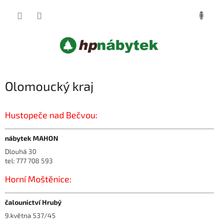
Přejít
NÁKUP
na
obsah
KOŠÍK
Olomoucký kraj
Hustopeče nad Bečvou:
nábytek MAHON
Dlouhá 30
tel: 777 708 593
Horní Moštěnice:
čalounictví Hrubý
9.května 537/45