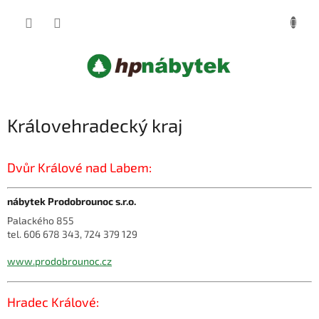
Přejít
NÁKUP
na
obsah
KOŠÍK
Královehradecký kraj
Dvůr Králové nad Labem:
nábytek Prodobrounoc s.r.o.
Palackého 855
tel. 606 678 343, 724 379 129
www.prodobrounoc.cz
Hradec Králové: