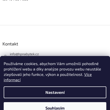
Z
á
p
a
Kontakt
t
í
info
@
hpnabytek.cz
546 441 226
Používáme cookies, abychom Vám umožnili pohodlné
HP masiv nábytek
prohlížení webu a díky analýze provozu webu neustále
zlepšovali jeho funkce, výkon a použitelnost.
Více
hpmasivnabytek
informací
Nastavení
Vytvořil Shoptet
Souhlasím
Copyright 2026
HP nábytek
. Všechna práva vyhrazena.