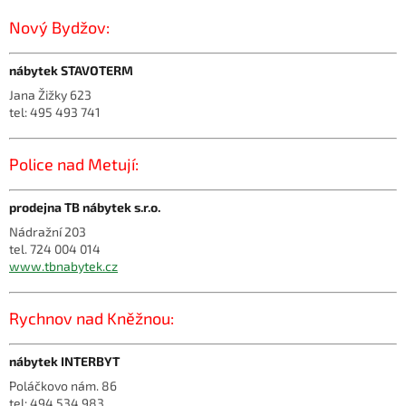
Nový Bydžov:
nábytek STAVOTERM
Jana Žižky 623
tel: 495 493 741
Police nad Metují:
prodejna TB nábytek s.r.o.
Nádražní 203
tel. 724 004 014
www.tbnabytek.cz
Rychnov nad Kněžnou:
nábytek INTERBYT
Poláčkovo nám. 86
tel: 494 534 983