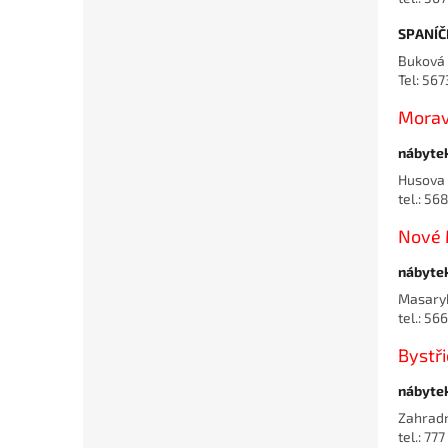
SPANÍČ
Buková 
Tel: 56
Morav
nábytek
Husova
tel.: 56
Nové 
nábyte
Masary
tel.: 56
Bystř
nábyte
Zahradn
tel.: 77