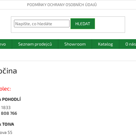
PODMÍNKY OCHRANY OSOBNÍCH ÚDAJŮ
HLEDAT
evo
Seznam prodejců
Showroom
Katalog
O nás
očina
lec:
k POHODLÍ
 1833
 808 766
k TOIVA
ova 55