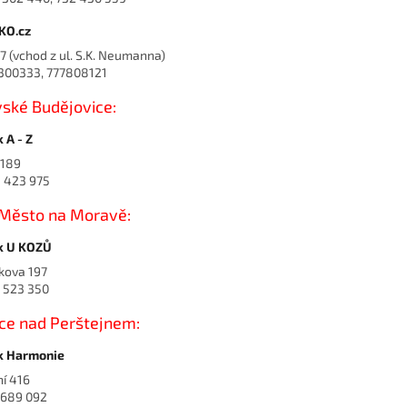
KO.cz
7 (vchod z ul. S.K. Neumanna)
7300333, 777808121
ské Budějovice:
 A - Z
 189
8 423 975
Město na Moravě:
k U KOZŮ
kova 197
6 523 350
ice nad Perštejnem:
k Harmonie
í 416
7 689 092