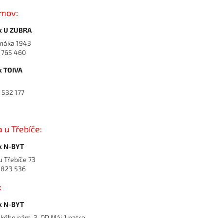
imov:
k U ZUBRA
anáka 1943
4 765 460
k TOIVA
á
5 532 177
 u Třebíče:
k N-BYT
u Třebíče 73
8 823 536
:
k N-BYT
ého nám. 3, OD Máj 1.patro