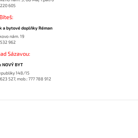
3 220 605
Bíteš:
k a bytové doplňky Réman
kovo nám. 19
6 532 962
nad Sázavou:
k NOVÝ BYT
publiky 148/15
 623 527, mob.: 777 788 912