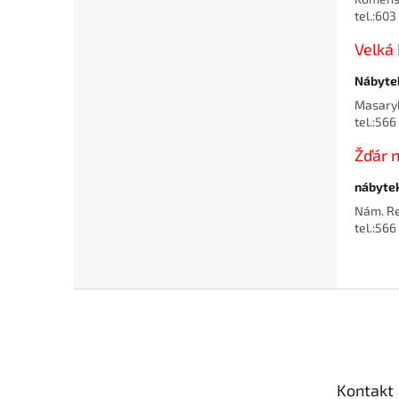
tel.:60
Velká 
Nábyte
Masary
tel.:56
Žďár 
nábyte
Nám. Re
tel.:566
Z
á
p
a
t
Kontakt
í