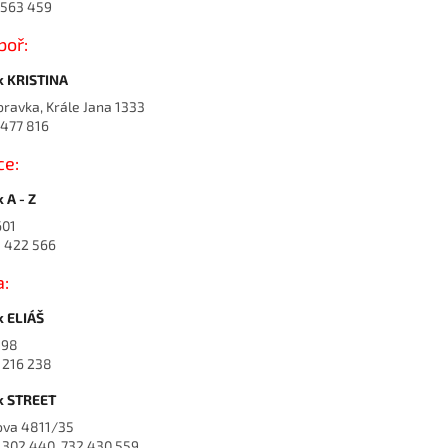
1 563 459
boř:
k KRISTINA
ravka, Krále Jana 1333
 477 816
ce:
 A - Z
601
8 422 566
a:
k ELIÁŠ
 98
7 216 238
k STREET
ova 4811/35
67 302 440, 732 430 559