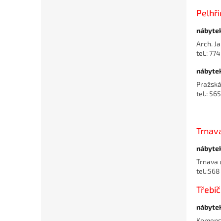
Pelhř
nábyte
Arch. J
tel.: 77
nábyte
Pražsk
tel.: 56
Trnava
nábyte
Trnava 
tel.:56
Třebíč
nábyte
Komensk