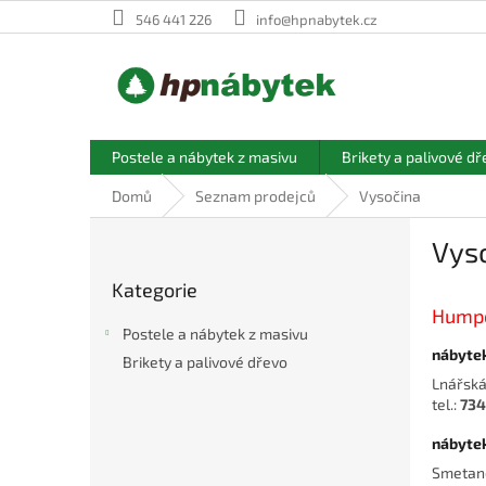
Přejít
546 441 226
info@hpnabytek.cz
na
obsah
Postele a nábytek z masivu
Brikety a palivové dř
Domů
Seznam prodejců
Vysočina
P
Vys
o
Přeskočit
s
Kategorie
kategorie
t
Humpo
r
Postele a nábytek z masivu
a
nábyte
Brikety a palivové dřevo
n
Lnářská
n
tel.:
734
í
p
nábyte
a
Smetan