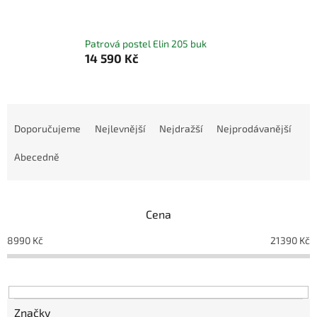
Patrová postel Elin 205 buk
14 590 Kč
Ř
a
Doporučujeme
Nejlevnější
Nejdražší
Nejprodávanější
z
e
Abecedně
n
í
p
Cena
r
o
8990
Kč
21390
Kč
d
u
k
t
ů
Značky