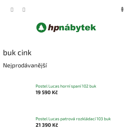
Přejít
NÁKUP
na
obsah
KOŠÍK
buk cink
Nejprodávanější
Postel Lucas horní spaní 102 buk
19 590 Kč
Postel Lucas patrová rozkládací 103 buk
21 390 Kč