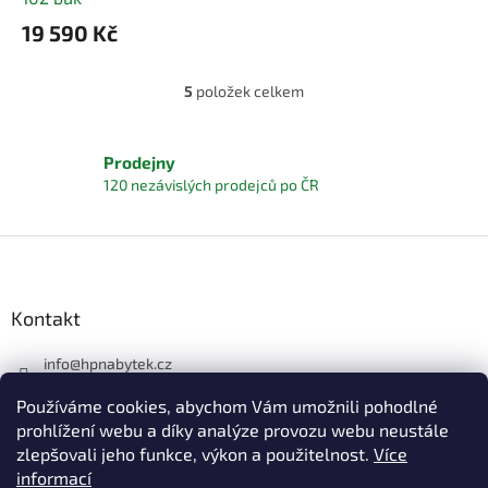
19 590 Kč
5
položek celkem
O
v
l
á
Prodejny
d
120 nezávislých prodejců po ČR
a
c
í
Z
p
á
r
p
v
a
Kontakt
k
t
y
í
info
@
hpnabytek.cz
v
ý
546 441 226
Používáme cookies, abychom Vám umožnili pohodlné
p
HP masiv nábytek
i
prohlížení webu a díky analýze provozu webu neustále
s
zlepšovali jeho funkce, výkon a použitelnost.
Více
hpmasivnabytek
u
informací