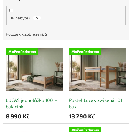
HP nábytek
5
Položek k zobrazení:
5
V
Moření zdarma
Moření zdarma
ý
p
i
s
p
r
o
d
LUCAS jednolůžko 100 –
Postel Lucas zvýšená 101
u
buk cink
buk
k
8 990 Kč
13 290 Kč
t
ů
Moření zdarma