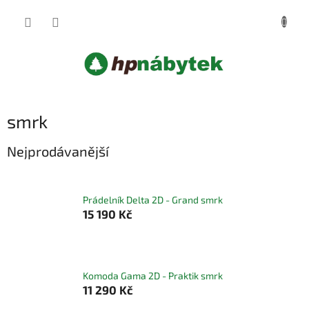
Přejít
NÁKUP
na
obsah
KOŠÍK
smrk
Nejprodávanější
Prádelník Delta 2D - Grand smrk
15 190 Kč
Komoda Gama 2D - Praktik smrk
11 290 Kč