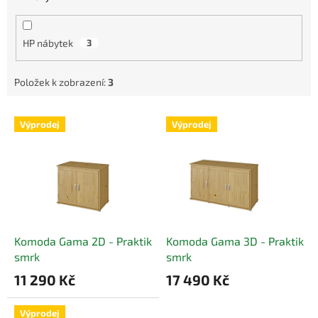
HP nábytek
3
Položek k zobrazení:
3
V
Výprodej
Výprodej
ý
p
i
s
p
r
o
d
Komoda Gama 2D - Praktik
Komoda Gama 3D - Praktik
u
smrk
smrk
k
11 290 Kč
17 490 Kč
t
ů
Výprodej