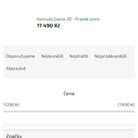
Komoda Gama 3D - Praktik smrk
17 490 Kč
Ř
a
Doporučujeme
Nejlevnější
Nejdražší
Nejprodávanější
z
e
Abecedně
n
í
p
Cena
r
o
11290
Kč
17490
Kč
d
u
k
t
ů
Značky