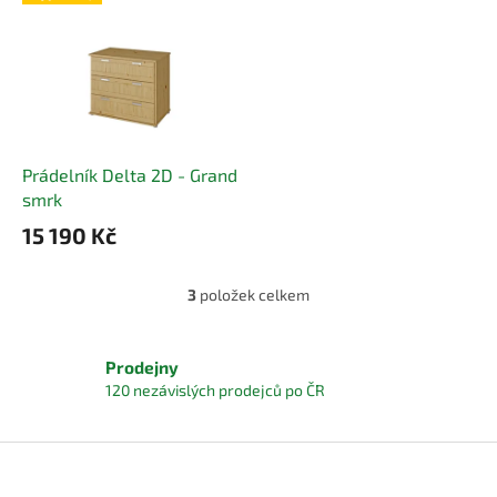
Prádelník Delta 2D - Grand
smrk
15 190 Kč
3
položek celkem
O
v
l
á
Prodejny
d
120 nezávislých prodejců po ČR
a
c
í
Z
p
á
r