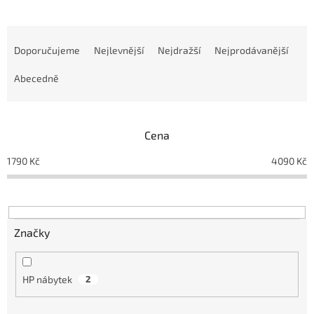
Ř
a
Doporučujeme
Nejlevnější
Nejdražší
Nejprodávanější
z
e
Abecedně
n
í
p
Cena
r
o
1790
Kč
4090
Kč
d
u
k
t
ů
Značky
HP nábytek
2