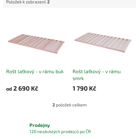
Položek k zobrazení:
2
V
ý
p
i
s
p
r
o
d
Rošt laťkový - v rámu buk
Rošt laťkový - v rámu
u
smrk
k
2 690 Kč
1 790 Kč
od
t
ů
2
položek celkem
O
v
l
á
Prodejny
d
120 nezávislých prodejců po ČR
a