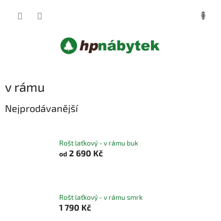
Přejít
NÁKUP
na
obsah
KOŠÍK
v rámu
Nejprodávanější
Rošt laťkový - v rámu buk
2 690 Kč
od
Rošt laťkový - v rámu smrk
1 790 Kč