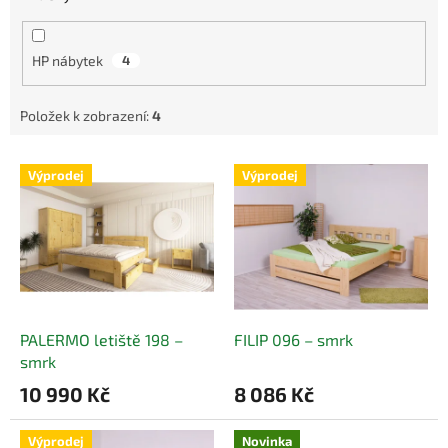
HP nábytek
4
Položek k zobrazení:
4
V
Výprodej
Výprodej
ý
p
i
s
p
r
o
d
PALERMO letiště 198 –
FILIP 096 – smrk
u
smrk
k
10 990 Kč
8 086 Kč
t
ů
Výprodej
Novinka