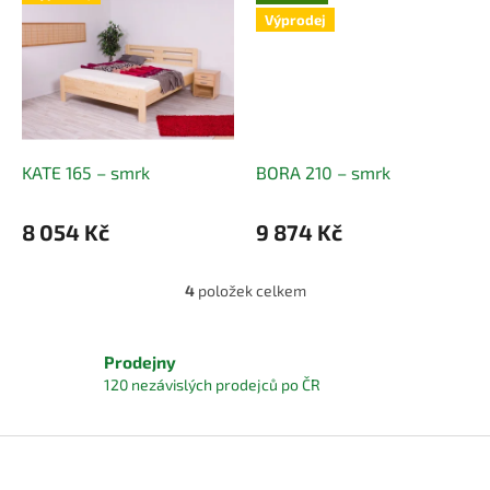
Výprodej
KATE 165 – smrk
BORA 210 – smrk
8 054 Kč
9 874 Kč
4
položek celkem
O
v
l
á
Prodejny
d
120 nezávislých prodejců po ČR
a
c
í
Z
p
á
r