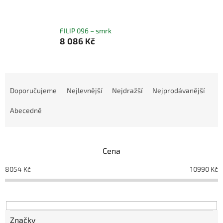
FILIP 096 – smrk
8 086 Kč
Ř
a
Doporučujeme
Nejlevnější
Nejdražší
Nejprodávanější
z
e
Abecedně
n
í
p
Cena
r
o
8054
Kč
10990
Kč
d
u
k
t
ů
Značky