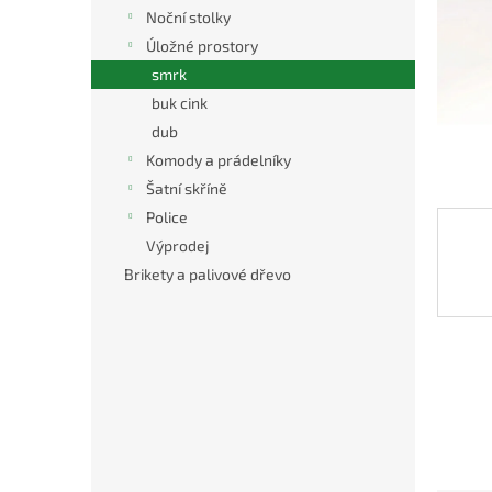
n
Noční stolky
e
Úložné prostory
l
smrk
buk cink
dub
Komody a prádelníky
Šatní skříně
Police
Výprodej
Brikety a palivové dřevo