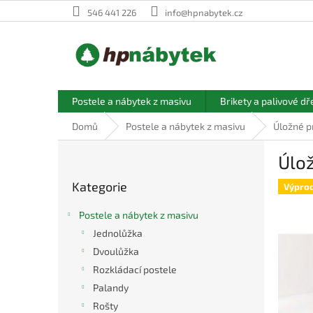
Přejít
546 441 226
info@hpnabytek.cz
na
obsah
Postele a nábytek z masivu
Brikety a palivové dř
Domů
Postele a nábytek z masivu
Úložné p
P
Úlož
o
Přeskočit
s
Kategorie
kategorie
Výprod
t
r
Postele a nábytek z masivu
a
Jednolůžka
n
Dvoulůžka
n
í
Rozkládací postele
p
Palandy
a
Rošty