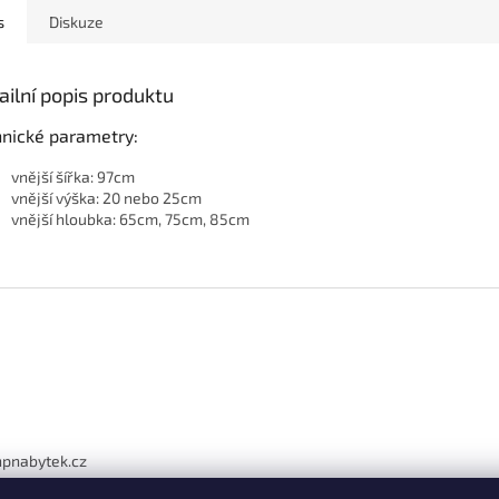
s
Diskuze
ailní popis produktu
hnické parametry:
vnější šířka: 97cm
vnější výška: 20 nebo 25cm
vnější hloubka: 65cm, 75cm, 85cm
hpnabytek.cz
41 226