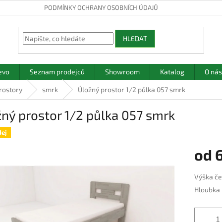
PODMÍNKY OCHRANY OSOBNÍCH ÚDAJŮ
HLEDAT
evo
Seznam prodejců
Showroom
Katalog
O nás
rostory
smrk
Úložný prostor 1/2 půlka 057 smrk
ný prostor 1/2 půlka 057 smrk
ej
od
Měrná
Výška če
cena:
Hloubka