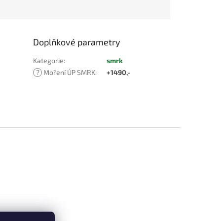
Doplňkové parametry
Kategorie
:
smrk
?
Moření ÚP SMRK
:
+1490,-