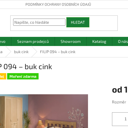
PODMÍNKY OCHRANY OSOBNÍCH ÚDAJŮ
HLEDAT
evo
Seznam prodejců
Showroom
Katalog
O nás
ka
buk cink
FILIP 094 – buk cink
P 094 – buk cink
ej
Moření zdarma
od
1
Měrná
Rozměr
cena: