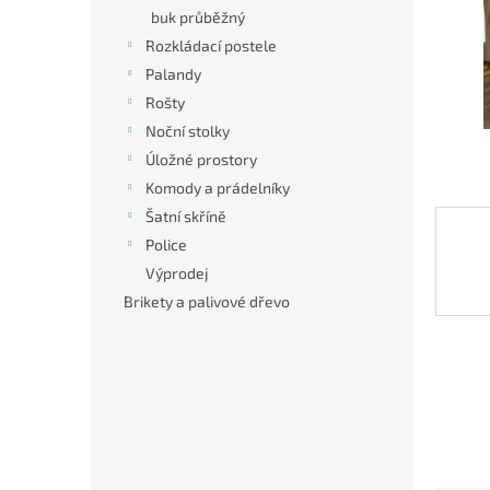
n
buk průběžný
e
Rozkládací postele
l
Palandy
Rošty
Noční stolky
Úložné prostory
Komody a prádelníky
Šatní skříně
Police
Výprodej
Brikety a palivové dřevo