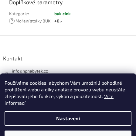
Doplňkové parametry
Kategorie
:
buk cink
?
Moření stolky BUK
:
+0,-
Z
á
p
a
Kontakt
t
í
info
@
hpnabytek.cz
546 441 226
Používáme cookies, abychom Vám umožnili pohodlné
HP masiv nábytek
prohlížení webu a díky analýze provozu webu neustále
zlepšovali jeho funkce, výkon a použitelnost.
Více
hpmasivnabytek
informací
Nastavení
Vytvořil Shoptet