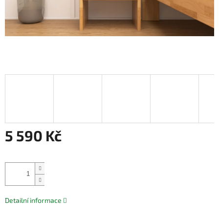
5 590 Kč
Měrná
cena:
Přidat do košíku
Detailní informace