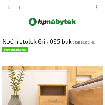
Přejít
NÁKUP
na
obsah
KOŠÍK
Noční stolek Erik 095 buk
095B BUK CINK
Moření zdarma