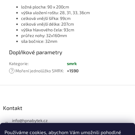
ložná plocha: 90 x 200cm
výška uložení roštu: 28, 31, 33, 36cm
celková vnější šířka: 99cm
celková vnější délka: 207cm
výška hlavového čela: 93cm
průřez nohy: 32x160mm
síla bočnice: 32mm
Doplňkové parametry
Kategorie
:
smrk
?
Moření jednolůžko SMRK
:
+1590
Z
á
p
a
Kontakt
t
í
info
@
hpnabytek.cz
546 441 226
Používáme cookies, abychom Vám umožnili pohodlné