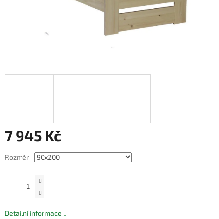
7 945 Kč
Měrná
Rozměr
cena:
Přidat do košíku
Detailní informace