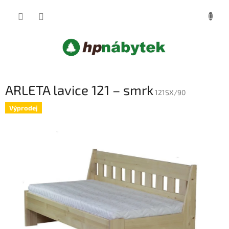
Přejít
NÁKUP
na
obsah
KOŠÍK
ARLETA lavice 121 – smrk
121SX/90
Výprodej