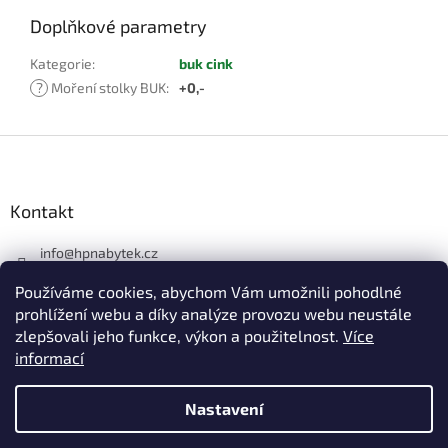
Doplňkové parametry
Kategorie
:
buk cink
?
Moření stolky BUK
:
+0,-
Z
á
p
a
Kontakt
t
í
info
@
hpnabytek.cz
546 441 226
Používáme cookies, abychom Vám umožnili pohodlné
HP masiv nábytek
prohlížení webu a díky analýze provozu webu neustále
zlepšovali jeho funkce, výkon a použitelnost.
Více
hpmasivnabytek
informací
Nastavení
Vytvořil Shoptet