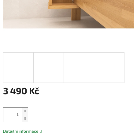
3 490 Kč
Měrná
cena:
Přidat do košíku
Detailní informace