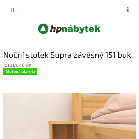
Přejít
NÁKUP
na
obsah
KOŠÍK
Noční stolek Supra závěsný 151 buk
151B BUK CINK
Moření zdarma