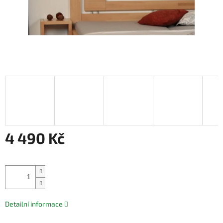
4 490 Kč
Měrná
cena:
Přidat do košíku
Detailní informace