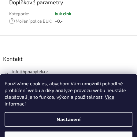
Doplňkové parametry
Kategorie
:
buk cink
?
Moření police BUK
:
+0,-
Z
á
p
a
Kontakt
t
í
info
@
hpnabytek.cz
546 441 226
Používáme cookies, abychom Vám umožnili pohodlné
HP masiv nábytek
prohlížení webu a díky analýze provozu webu neustále
zlepšovali jeho funkce, výkon a použitelnost.
Více
hpmasivnabytek
informací
Nastavení
Vytvořil Shoptet