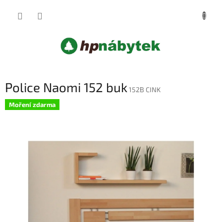
Přejít
NÁKUP
na
obsah
KOŠÍK
Police Naomi 152 buk
152B CINK
Moření zdarma