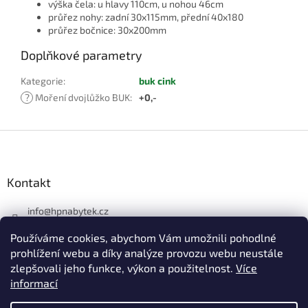
výška čela: u hlavy 110cm, u nohou 46cm
průřez nohy: zadní 30x115mm, přední 40x180
průřez bočnice: 30x200mm
Doplňkové parametry
Kategorie
:
buk cink
?
Moření dvojlůžko BUK
:
+0,-
Z
á
p
a
Kontakt
t
í
info
@
hpnabytek.cz
546 441 226
Používáme cookies, abychom Vám umožnili pohodlné
HP masiv nábytek
prohlížení webu a díky analýze provozu webu neustále
zlepšovali jeho funkce, výkon a použitelnost.
Více
hpmasivnabytek
informací