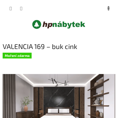
Přejít
NÁKUP
na
obsah
KOŠÍK
VALENCIA 169 – buk cink
Moření zdarma