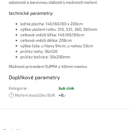
odolností a barevnou stálostí s možností moření.
technické parametry:
ložná plocha: 140,160,180 x 200cm
výška uložení roštu: 310, 335, 360, 385mm
celková vnější šířka: 149,169,189cm
celková vnější délka: 208cm
výška čela: u hlavy 94cm, u nohou 50cm
průřez nohy: 36x120
průřez bočnice: 30x200mm
Možnost provedení SUPRA z 40mm masivu
Doplňkové parametry
Kategorie
:
buk cink
?
Moření dvojlůžko BUK
:
+0,-
Z
á
p