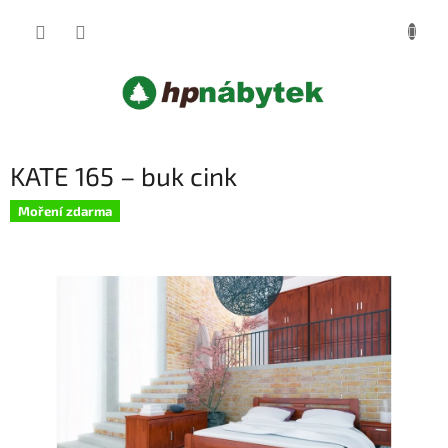
Přejít
NÁKUP
na
obsah
KOŠÍK
KATE 165 – buk cink
Moření zdarma