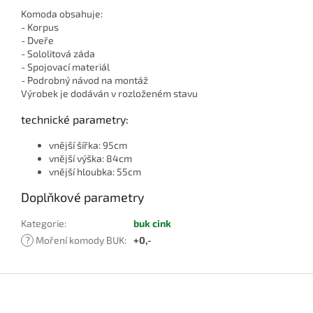
Komoda obsahuje:
- Korpus
- Dveře
- Sololitová záda
- Spojovací materiál
- Podrobný návod na montáž
Výrobek je dodáván v rozloženém stavu
technické parametry:
vnější šířka: 95cm
vnější výška: 84cm
vnější hloubka: 55cm
Doplňkové parametry
Kategorie
:
buk cink
?
Moření komody BUK
:
+0,-
Z
á
p