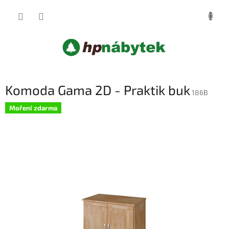
Přejít
NÁKUP
na
obsah
KOŠÍK
Komoda Gama 2D - Praktik buk
186B
Moření zdarma