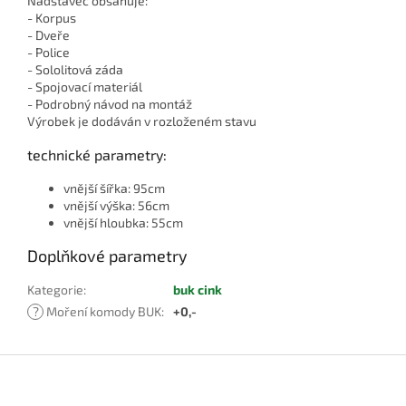
Nádstavec obsahuje:
- Korpus
- Dveře
- Police
- Sololitová záda
- Spojovací materiál
- Podrobný návod na montáž
Výrobek je dodáván v rozloženém stavu
technické parametry:
vnější šířka: 95cm
vnější výška: 56cm
vnější hloubka: 55cm
Doplňkové parametry
Kategorie
:
buk cink
?
Moření komody BUK
:
+0,-
Z
á
p