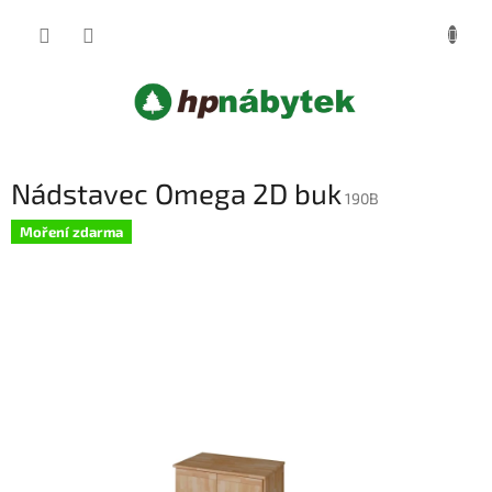
Přejít
NÁKUP
na
obsah
KOŠÍK
Nádstavec Omega 2D buk
190B
Moření zdarma