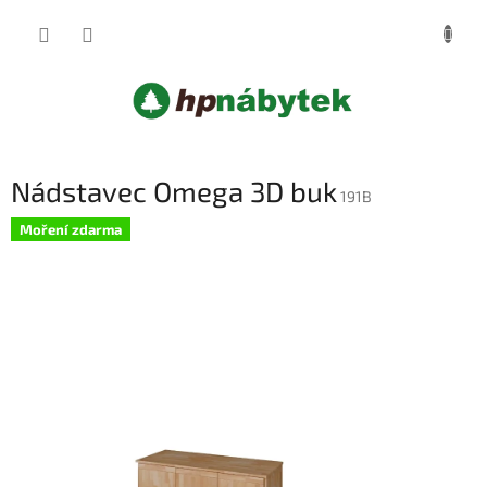
Přejít
NÁKUP
na
obsah
KOŠÍK
Nádstavec Omega 3D buk
191B
Moření zdarma