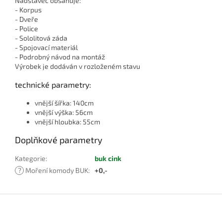
Nádstavec obsahuje:
- Korpus
- Dveře
- Police
- Sololitová záda
- Spojovací materiál
- Podrobný návod na montáž
Výrobek je dodáván v rozloženém stavu
technické parametry:
vnější šířka: 140cm
vnější výška: 56cm
vnější hloubka: 55cm
Doplňkové parametry
Kategorie
:
buk cink
?
Moření komody BUK
:
+0,-
Z
á
p