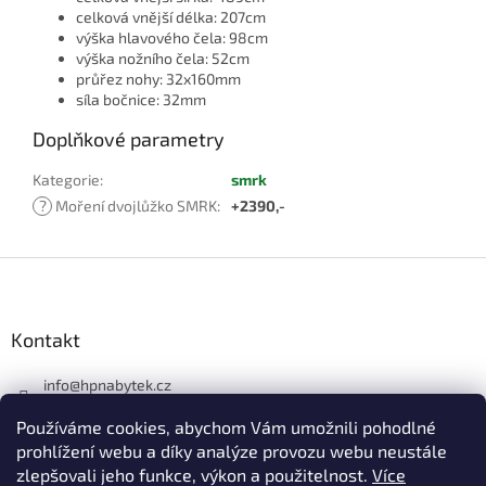
celková vnější délka: 207cm
výška hlavového čela: 98cm
výška nožního čela: 52cm
průřez nohy: 32x160mm
síla bočnice: 32mm
Doplňkové parametry
Kategorie
:
smrk
?
Moření dvojlůžko SMRK
:
+2390,-
Z
á
p
a
Kontakt
t
í
info
@
hpnabytek.cz
546 441 226
Používáme cookies, abychom Vám umožnili pohodlné
HP masiv nábytek
prohlížení webu a díky analýze provozu webu neustále
zlepšovali jeho funkce, výkon a použitelnost.
Více
hpmasivnabytek