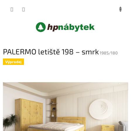
Přejít
NÁKUP
na
obsah
KOŠÍK
PALERMO letiště 198 – smrk
198S/180
Výprodej