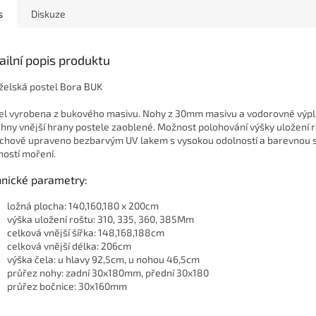
s
Diskuze
ailní popis produktu
elská postel Bora BUK
el vyrobena z bukového masivu. Nohy z 30mm masivu a vodorovné výp
hny vnější hrany postele zaoblené. Možnost polohování výšky uložení r
chově upraveno bezbarvým UV lakem s vysokou odolností a barevnou st
ostí moření.
hnické parametry:
ložná plocha: 140,160,180 x 200cm
výška uložení roštu: 310, 335, 360, 385Mm
celková vnější šířka: 148,168,188cm
celková vnější délka: 206cm
výška čela: u hlavy 92,5cm, u nohou 46,5cm
průřez nohy: zadní 30x180mm, přední 30x180
průřez bočnice: 30x160mm