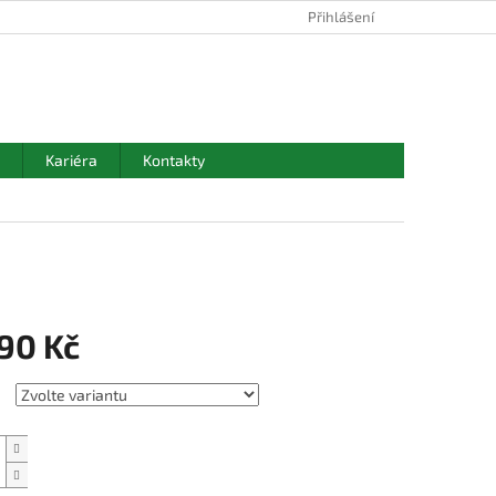
Přihlášení
NÁKUPNÍ
KOŠÍK
Kariéra
Kontakty
390 Kč
Přidat do košíku