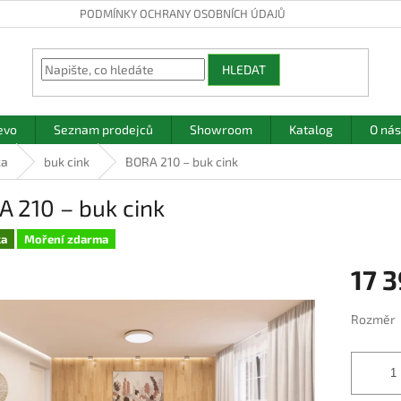
PODMÍNKY OCHRANY OSOBNÍCH ÚDAJŮ
HLEDAT
evo
Seznam prodejců
Showroom
Katalog
O nás
ka
buk cink
BORA 210 – buk cink
 210 – buk cink
ka
Moření zdarma
17 
Měrná
Rozměr
cena: