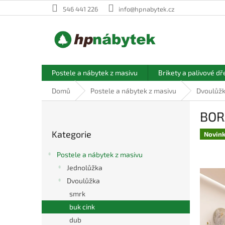
Přejít
546 441 226
info@hpnabytek.cz
na
obsah
Postele a nábytek z masivu
Brikety a palivové dř
Domů
Postele a nábytek z masivu
Dvoulůž
P
BORA
o
Přeskočit
s
Kategorie
kategorie
Novin
t
r
Postele a nábytek z masivu
a
Jednolůžka
n
Dvoulůžka
n
í
smrk
p
buk cink
a
dub