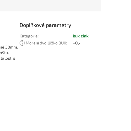
Doplňkové parametry
Kategorie
:
buk cink
?
Moření dvojlůžko BUK
:
+0,-
lně 30mm.
oštu.
álostí s