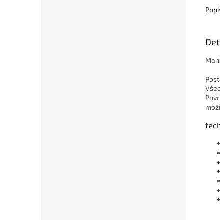
Popi
Det
Manž
Post
Všec
Povr
možn
tec