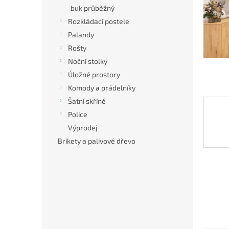
n
buk průběžný
e
Rozkládací postele
l
Palandy
Rošty
Noční stolky
Úložné prostory
Komody a prádelníky
Šatní skříně
Police
Výprodej
Brikety a palivové dřevo