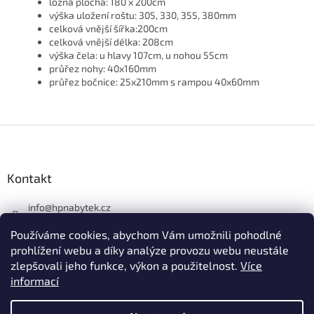
ložná plocha: 180 x 200cm
výška uložení roštu: 305, 330, 355, 380mm
celková vnější šířka:200cm
celková vnější délka: 208cm
výška čela: u hlavy 107cm, u nohou 55cm
průřez nohy: 40x160mm
průřez bočnice: 25x210mm s rampou 40x60mm
Z
á
p
a
Kontakt
t
í
info
@
hpnabytek.cz
546 441 226
Používáme cookies, abychom Vám umožnili pohodlné
HP masiv nábytek
prohlížení webu a díky analýze provozu webu neustále
zlepšovali jeho funkce, výkon a použitelnost.
Více
hpmasivnabytek
informací