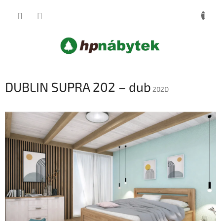
Přejít
NÁKUP
na
obsah
KOŠÍK
DUBLIN SUPRA 202 – dub
202D