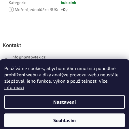
Kategorie
:
buk cink
?
Moření jednolůžko BUK
:
+0,-
Z
á
p
a
Kontakt
t
í
info
@
hpnabytek.cz
546 441 226
Používáme cookies, abychom Vám umožnili pohodlné
HP masiv nábytek
prohlížení webu a díky analýze provozu webu neustále
zlepšovali jeho funkce, výkon a použitelnost.
Více
hpmasivnabytek
informací
Nastavení
Vytvořil Shoptet
Souhlasím
Copyright 2026
HP nábytek
. Všechna práva vyhrazena.