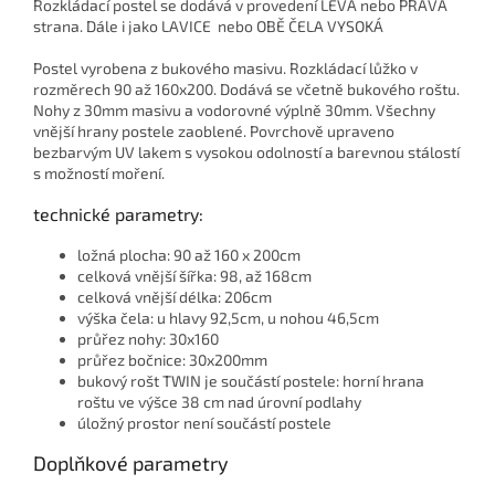
Rozkládací postel se dodává v provedení LEVÁ nebo PRAVÁ
strana. Dále i jako LAVICE nebo OBĚ ČELA VYSOKÁ
Postel vyrobena z bukového masivu. Rozkládací lůžko v
rozměrech 90 až 160x200. Dodává se včetně bukového roštu.
Nohy z 30mm masivu a vodorovné výplně 30mm. Všechny
vnější hrany postele zaoblené. Povrchově upraveno
bezbarvým UV lakem s vysokou odolností a barevnou stálostí
s možností moření.
technické parametry:
ložná plocha: 90 až 160 x 200cm
celková vnější šířka: 98, až 168cm
celková vnější délka: 206cm
výška čela: u hlavy 92,5cm, u nohou 46,5cm
průřez nohy: 30x160
průřez bočnice: 30x200mm
bukový rošt TWIN je součástí postele: horní hrana
roštu ve výšce 38 cm nad úrovní podlahy
úložný prostor není součástí postele
Doplňkové parametry