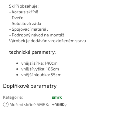
Skříň obsahuje:
- Korpus skříně
- Dveře
- Sololitová záda
- Spojovací materiál
- Podrobný návod na montáž
Výrobek je dodáván v rozloženém stavu
technické parametry:
vnější šířka: 140cm
vnější výška: 185cm
vnější hloubka: 55cm
Doplňkové parametry
Kategorie
:
smrk
?
Moření skříně SMRK
:
+4690,-
Buďte první, kdo napíše příspěvek k této položce.