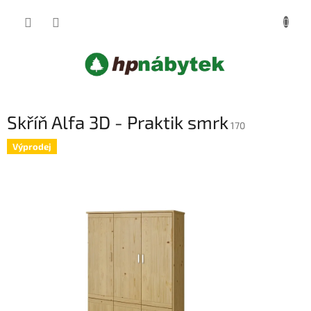
Přejít
NÁKUP
na
obsah
KOŠÍK
Skříň Alfa 3D - Praktik smrk
170
Výprodej