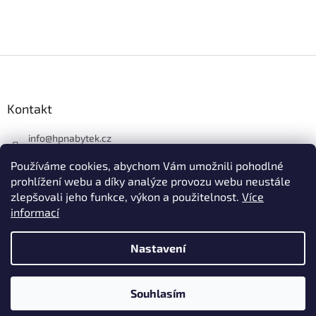
PŘIDAT KOMENTÁŘ
Z
á
p
a
Kontakt
t
í
info
@
hpnabytek.cz
546 441 226
Používáme cookies, abychom Vám umožnili pohodlné
HP masiv nábytek
prohlížení webu a díky analýze provozu webu neustále
zlepšovali jeho funkce, výkon a použitelnost.
Více
hpmasivnabytek
informací
Nastavení
Vytvořil Shoptet
Souhlasím
Copyright 2026
HP nábytek
. Všechna práva vyhrazena.