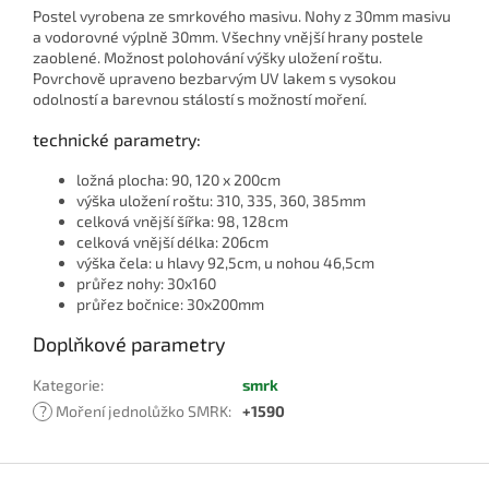
Postel vyrobena ze smrkového masivu. Nohy z 30mm masivu
a vodorovné výplně 30mm. Všechny vnější hrany postele
zaoblené. Možnost polohování výšky uložení roštu.
Povrchově upraveno bezbarvým UV lakem s vysokou
odolností a barevnou stálostí s možností moření.
technické parametry:
ložná plocha: 90, 120 x 200cm
výška uložení roštu: 310, 335, 360, 385mm
celková vnější šířka: 98, 128cm
celková vnější délka: 206cm
výška čela: u hlavy 92,5cm, u nohou 46,5cm
průřez nohy: 30x160
průřez bočnice: 30x200mm
Doplňkové parametry
Kategorie
:
smrk
?
Moření jednolůžko SMRK
:
+1590
Z