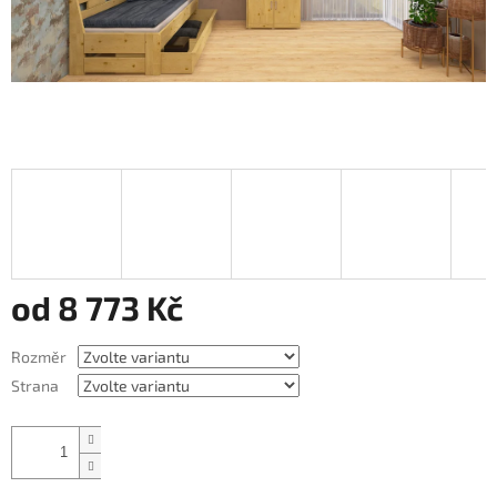
od
8 773 Kč
Měrná
Rozměr
cena:
Strana
Přidat do košíku