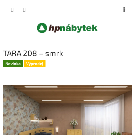
Přejít
NÁKUP
na
obsah
KOŠÍK
TARA 208 – smrk
Novinka
Výprodej