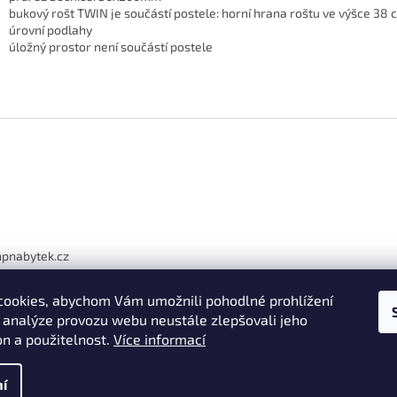
bukový rošt TWIN je součástí postele: horní hrana roštu ve výšce 38
úrovní podlahy
úložný prostor není součástí postele
hpnabytek.cz
41 226
ookies, abychom Vám umožnili pohodlné prohlížení
siv nábytek
 analýze provozu webu neustále zlepšovali jeho
ivnabytek
on a použitelnost.
Více informací
í
.