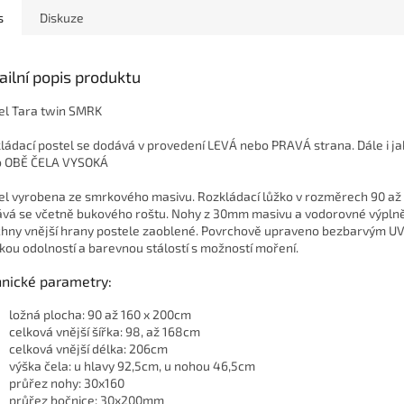
s
Diskuze
ailní popis produktu
el Tara twin SMRK
ládací postel se dodává v provedení LEVÁ nebo PRAVÁ strana. Dále i j
 OBĚ ČELA VYSOKÁ
el vyrobena ze smrkového masivu. Rozkládací lůžko v rozměrech 90 až
vá se včetně bukového roštu. Nohy z 30mm masivu a vodorovné výpl
hny vnější hrany postele zaoblené. Povrchově upraveno bezbarvým UV
kou odolností a barevnou stálostí s možností moření.
hnické parametry:
ložná plocha: 90 až 160 x 200cm
celková vnější šířka: 98, až 168cm
celková vnější délka: 206cm
výška čela: u hlavy 92,5cm, u nohou 46,5cm
průřez nohy: 30x160
průřez bočnice: 30x200mm