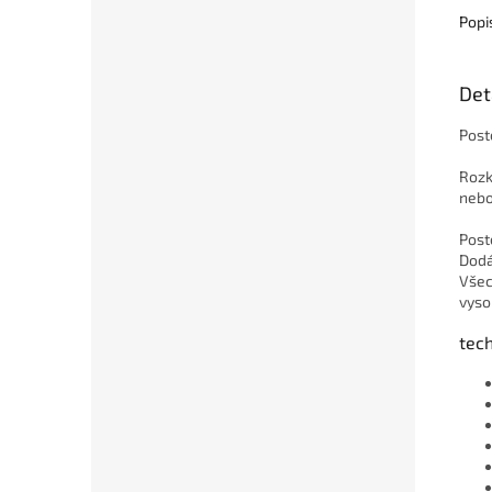
Popi
Det
Post
Rozk
nebo
Post
Dodá
Všec
vyso
tec