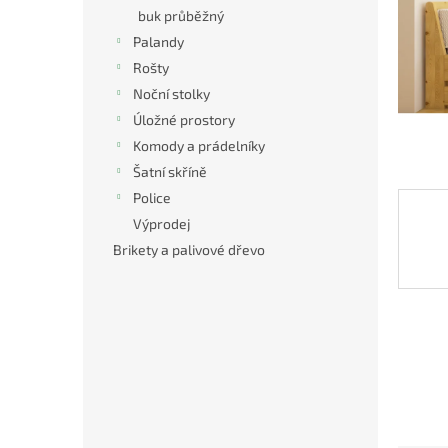
n
buk průběžný
e
Palandy
l
Rošty
Noční stolky
Úložné prostory
Komody a prádelníky
Šatní skříně
Police
Výprodej
Brikety a palivové dřevo