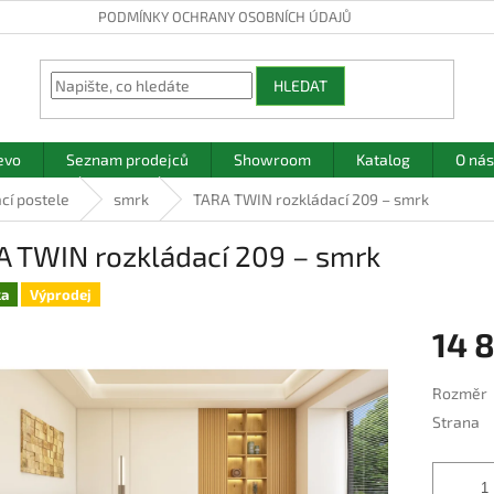
PODMÍNKY OCHRANY OSOBNÍCH ÚDAJŮ
HLEDAT
evo
Seznam prodejců
Showroom
Katalog
O nás
cí postele
smrk
TARA TWIN rozkládací 209 – smrk
A TWIN rozkládací 209 – smrk
ka
Výprodej
14 
Měrná
Rozměr
cena:
Strana