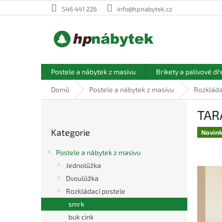
Přejít
546 441 226
info@hpnabytek.cz
na
obsah
Postele a nábytek z masivu
Brikety a palivové dř
Domů
Postele a nábytek z masivu
Rozkláda
P
TAR
o
Přeskočit
s
Kategorie
kategorie
Novin
t
r
Postele a nábytek z masivu
a
Jednolůžka
n
Dvoulůžka
n
í
Rozkládací postele
p
smrk
a
buk cink