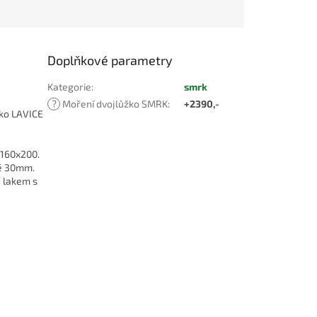
Doplňkové parametry
Kategorie
:
smrk
?
Moření dvojlůžko SMRK
:
+2390,-
ako LAVICE
 160x200.
ně 30mm.
 lakem s