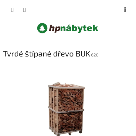
Přejít
NÁKUP
na
obsah
KOŠÍK
Tvrdé štípané dřevo BUK
620