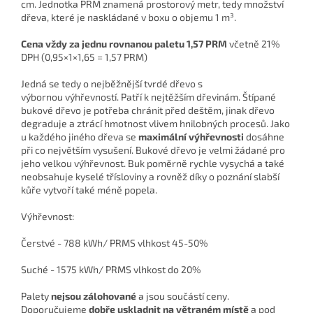
cm. Jednotka PRM znamená prostorový metr, tedy množství
dřeva, které je naskládané v boxu o objemu 1 m³.
Cena vždy za jednu rovnanou paletu
1,57 PRM
včetně 21%
DPH
(0,95×1×1,65 = 1,57 PRM)
Jedná se tedy o nejběžnější tvrdé dřevo s
výbornou výhřevností. Patří k nejtěžším dřevinám. Štípané
bukové dřevo je potřeba chránit před deštěm, jinak dřevo
degraduje a ztrácí hmotnost vlivem hnilobných procesů. Jako
u každého jiného dřeva se
maximální výhřevnosti
dosáhne
při co největším vysušení. Bukové dřevo je velmi žádané pro
jeho velkou výhřevnost. Buk poměrně rychle vysychá a také
neobsahuje kyselé třísloviny a rovněž díky o poznání slabší
kůře vytvoří také méně popela.
Výhřevnost:
Čerstvé - 788 kWh/ PRMS vlhkost 45-50%
Suché - 1575 kWh/ PRMS vlhkost do 20%
Palety
nejsou zálohované
a jsou součástí ceny.
Doporučujeme
dobře uskladnit na větraném místě
a pod