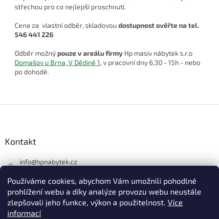
střechou pro co nejlepší proschnutí.
Cena za vlastní odběr, skladovou
dostupnost ověřte na tel.
546 441 226
Odběr možný
pouze v areálu firmy
Hp masiv nábytek s.r.o
Domašov u Brna, V Dědině 1
, v pracovní dny 6,30 - 15h - nebo
po dohodě.
Z
á
p
a
Kontakt
t
í
info
@
hpnabytek.cz
546 441 226
Používáme cookies, abychom Vám umožnili pohodlné
HP masiv nábytek
prohlížení webu a díky analýze provozu webu neustále
zlepšovali jeho funkce, výkon a použitelnost.
Více
hpmasivnabytek
informací